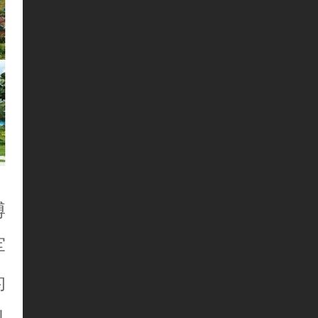
博
军
的